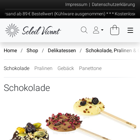
Impressum
|
Datenschutzerklärung
rsand ab 89 € Bestellwert (Kühlware ausgenommen) * * * Kostenloser Ve
Home
Shop
Delikatessen
Schokolade, Pralinen & 
Schokolade
Pralinen
Gebäck
Panettone
Schokolade