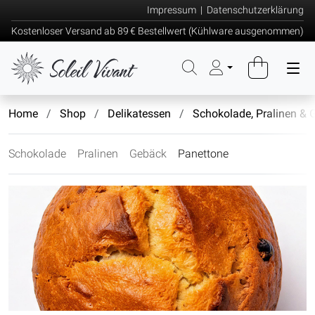
Impressum
|
Datenschutzerklärung
Kostenloser Versand ab 89 € Bestellwert (Kühlware ausgenommen)
Home
Shop
Delikatessen
Schokolade, Pralinen & 
Schokolade
Pralinen
Gebäck
Panettone