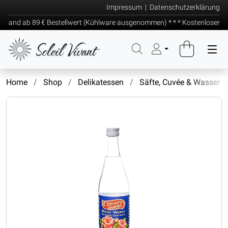
Impressum
|
Datenschutzerklärung
and ab 89 € Bestellwert (Kühlware ausgenommen) * * * Kostenloser Vers
Home
Shop
Delikatessen
Säfte, Cuvée & Wasser