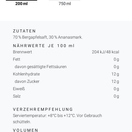
200 ml
750 ml
ZUTATEN
70 % Bergapfelsaft, 30 % Ananasmark.
NÄHRWERTE JE
100 ml
Brennwert
204 kJ/48 kcal
Fett
0 g
davon gesättigte Fettsäuren
0 g
Kohlenhydrate
12 g
davon Zucker
12 g
Eiweiß
0 g
Salz
0 g
VERZEHREMPFEHLUNG
Serviertemperatur: +8°C bis +12°C. Vor Gebrauch
schütteln.
VOLUMEN