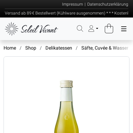
Impressum
|
Datenschutzerklärung
 Versand ab 89 € Bestellwert (Kühlware ausgenommen) * * * Kostenlose
Home
Shop
Delikatessen
Säfte, Cuvée & Wasser