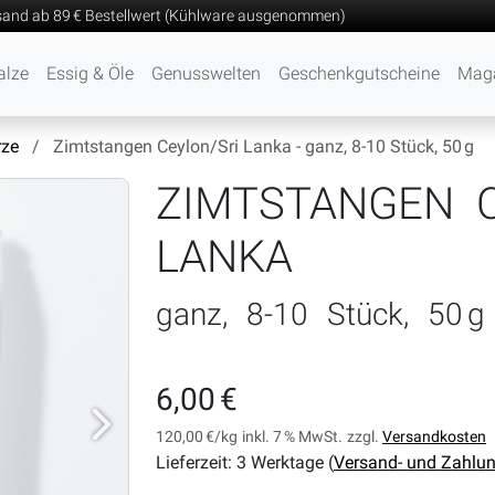
sand ab 89 € Bestellwert (Kühlware ausgenommen)
alze
Essig & Öle
Genusswelten
Geschenkgutscheine
Mag
ze
Zimtstangen Ceylon/Sri Lanka - ganz, 8-10 Stück, 50 g
ZIMTSTANGEN C
LANKA
ganz, 8-10 Stück, 50 g
6,00 €
120,00 €/kg
inkl. 7 % MwSt.
zzgl.
Versandkosten
Lieferzeit: 3 Werktage (
Versand- und Zahlu