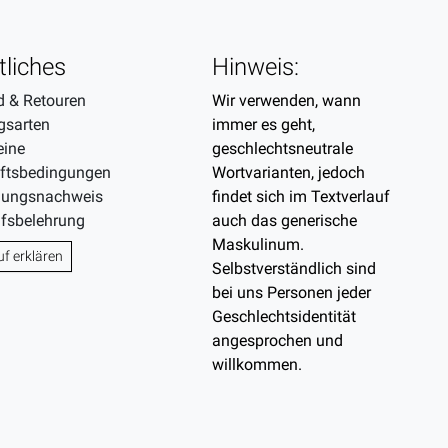
tliches
Hinweis:
d & Retouren
Wir verwenden, wann
gsarten
immer es geht,
eine
geschlechtsneutrale
ftsbedingungen
Wortvarianten, jedoch
gungsnachweis
findet sich im Textverlauf
ufsbelehrung
auch das generische
Maskulinum.
uf erklären
Selbstverständlich sind
bei uns Personen jeder
Geschlechtsidentität
angesprochen und
willkommen.