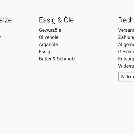
alze
Essig & Öle
Rech
Gewürzöle
Versan
n
Olivenöle
Zahlun
Arganöle
Allgem
Essig
Geschä
Butter & Schmalz
Entsor
Widerr
Widerr