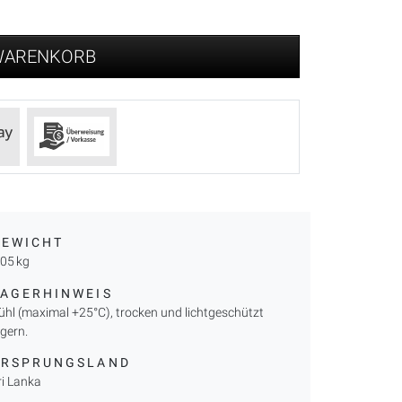
 WARENKORB
GEWICHT
,05 kg
LAGERHINWEIS
ühl (maximal +25°C), trocken und lichtgeschützt
agern.
URSPRUNGSLAND
ri Lanka