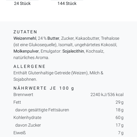
24 Stück
144 Stück
ZUTATEN
Weizenmehl
, 24 %
Butter
, Zucker, Kakaobutter, Trehalose
(ist eine Glukosequelle), Isomalt, ungehärtetes Kokosöl,
Molkenpulver
, Emulgator:
Sojalecithin
, Kochsalz,
natürliches Aroma.
ALLERGENE
Enthält Glutenhaltige Getreide (Weizen), Milch &
Sojabohnen.
NÄHRWERTE JE
100 g
Brennwert
2240 kJ/536 kcal
Fett
29 g
davon gesättigte Fettsäuren
18 g
Kohlenhydrate
60 g
davon Zucker
17 g
Eiweiß
7 g