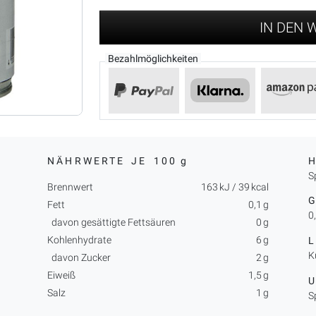
IN DEN
Bezahlmöglichkeiten
NÄHRWERTE JE
100 g
H
S
Brennwert
163 kJ / 39 kcal
Fett
0,1 g
0
davon gesättigte Fettsäuren
0 g
Kohlenhydrate
6 g
K
davon Zucker
2 g
Eiweiß
1,5 g
Salz
1 g
S