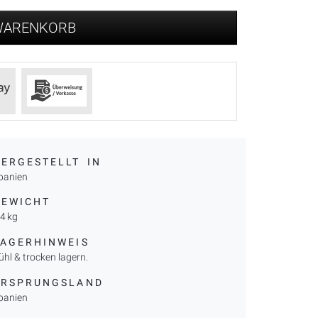
 WARENKORB
ERGESTELLT IN
panien
GEWICHT
,4 kg
LAGERHINWEIS
ühl & trocken lagern.
URSPRUNGSLAND
panien