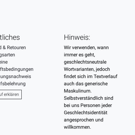
tliches
Hinweis:
d & Retouren
Wir verwenden, wann
gsarten
immer es geht,
eine
geschlechtsneutrale
ftsbedingungen
Wortvarianten, jedoch
gungsnachweis
findet sich im Textverlauf
ufsbelehrung
auch das generische
Maskulinum.
uf erklären
Selbstverständlich sind
bei uns Personen jeder
Geschlechtsidentität
angesprochen und
willkommen.