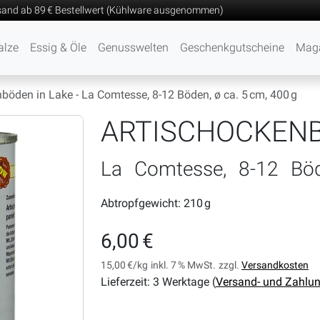
sand ab 89 € Bestellwert (Kühlware ausgenommen)
alze
Essig & Öle
Genusswelten
Geschenkgutscheine
Mag
böden in Lake - La Comtesse, 8-12 Böden, ø ca. 5 cm, 400 g
ARTISCHOCKEN
La Comtesse, 8-12 Böd
Abtropfgewicht: 210 g
6,00 €
15,00 €/kg
inkl. 7 % MwSt.
zzgl.
Versandkosten
Lieferzeit: 3 Werktage (
Versand- und Zahlu