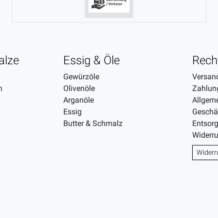
alze
Essig & Öle
Rech
Gewürzöle
Versan
n
Olivenöle
Zahlun
Arganöle
Allgem
Essig
Geschä
Butter & Schmalz
Entsor
Widerr
Widerr